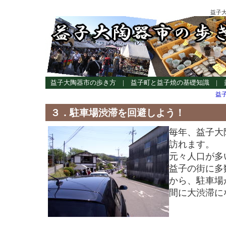
益子
益子大陶器市の歩き方
|
益子町と益子焼の基礎知識
|
益
３．駐車場渋滞を回避しよう！
毎年、益子大
訪れます。
元々人口が多
益子の街に多
から、駐車場
間に大渋滞に